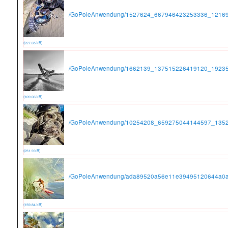
/GoPoleAnwendung/1527624_667946423253336_12169
(227.65 kB)
/GoPoleAnwendung/1662139_137515226419120_19235
(109.06 kB)
/GoPoleAnwendung/10254208_659275044144597_1352
(251.9 kB)
/GoPoleAnwendung/ada89520a56e11e39495120644a0a
(159.84 kB)