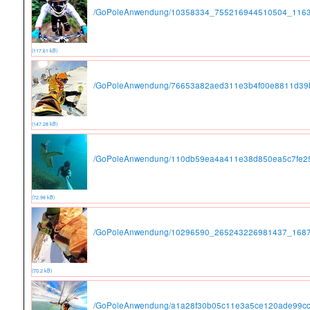
/GoPoleAnwendung/10358334_755216944510504_1163
(117.61 kB)
/GoPoleAnwendung/76653a82aed311e3b4f00e8811d39b
(147.28 kB)
/GoPoleAnwendung/110db59ea4a411e38d850ea5c7fe25
(72.98 kB)
/GoPoleAnwendung/10296590_265243226981437_1687
(70.2 kB)
/GoPoleAnwendung/a1a28f30b05c11e3a5ce120ade99cc