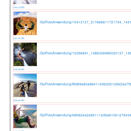
(103.12 kB)
/GoPoleAnwendung/10413137_317666611721734_1431
(151.47 kB)
/GoPoleAnwendung/10296691_1386026985020137_149
(145.48 kB)
/GoPoleAnwendung/f8989a80a88411e3b20512de2ea7f3
(168.65 kB)
/GoPoleAnwendung/e6b82ea2a95111e3be610e1276434