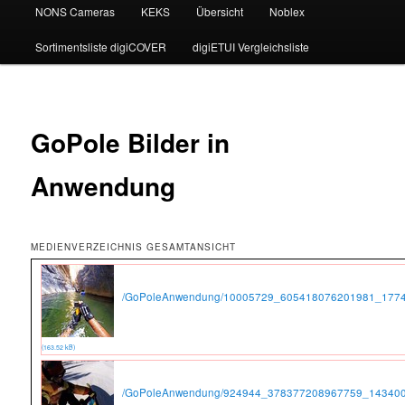
NONS Cameras
KEKS
Übersicht
Noblex
Sortimentsliste digiCOVER
digiETUI Vergleichsliste
GoPole Bilder in
Anwendung
MEDIENVERZEICHNIS GESAMTANSICHT
/GoPoleAnwendung/10005729_605418076201981_1774
(163.52 kB)
/GoPoleAnwendung/924944_378377208967759_143400