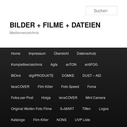
Zum
primären
Such
Inhalt
springen
BILDER + FILME + DATEIEN
Medienverzeichnis
Hauptmenü
Home
Impressum
Übersicht
Datenschutz
Komplettverzeichnis
Agfa
anTON
antiFOG
BIOnd
digiPRODUKTE
DOMKE
DUST – AID
faceCOVER
Film Killer
Foto Speed
Foma
Fotos per Post
Holga
lensCOVER
Mint Camera
Original Wolfen Foto Filme
S+MART
Tiffen
Logos
Kataloge
Film Killer
NONS
UVP Liste