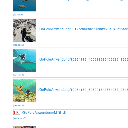
(99.42 kB)
/GoPoleAnwendung/3517ffc0ae0a11e382c20a843c9fae8
(156.93 kB)
/GoPoleAnwendung/10254118_400699593403623_1533
(113.07 kB)
/GoPoleAnwendung/10254180_605901342834057_9343
(189.34 kB)
TIF:
/GoPoleAnwendung/MTB1.tif
(43776.16 kB)