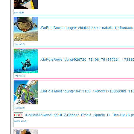
(64.41 kB)
/GoPoleAnwendung/912fd4b0b38011e3b3be12da0036dff
(147.19 kB)
/GoPoleAnwendung/926720_751081761590231_173880
(174.71 kB)
/GoPoleAnwendung/10413163_1435991716660383_116
(152.05 kB)
PSD:
/GoPoleAnwendung/REV-Bobber_Profile_Splash_Hi_Res-CMYK.p
(58388.42 kB)