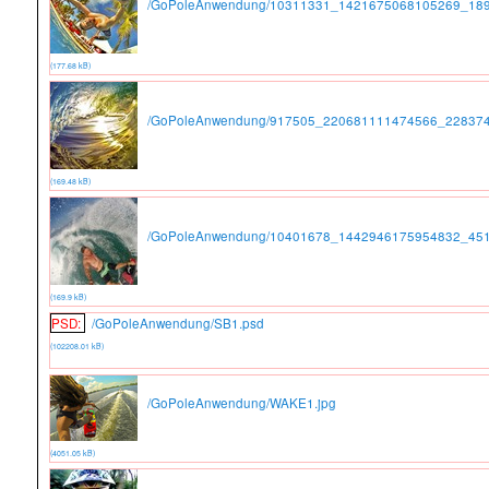
/GoPoleAnwendung/10311331_1421675068105269_189
(177.68 kB)
/GoPoleAnwendung/917505_220681111474566_228374
(169.48 kB)
/GoPoleAnwendung/10401678_1442946175954832_451
(169.9 kB)
PSD:
/GoPoleAnwendung/SB1.psd
(102208.01 kB)
/GoPoleAnwendung/WAKE1.jpg
(4051.05 kB)