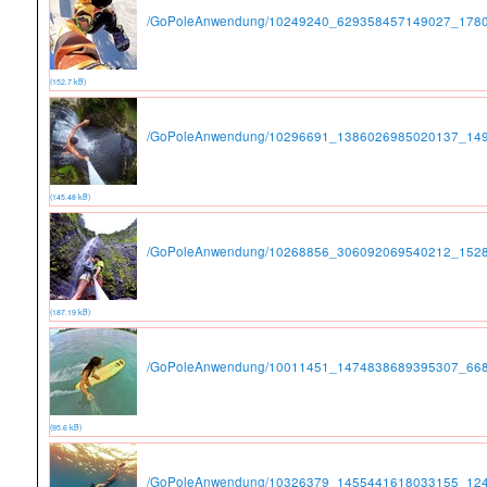
/GoPoleAnwendung/10249240_629358457149027_1780
(152.7 kB)
/GoPoleAnwendung/10296691_1386026985020137_149
(145.48 kB)
/GoPoleAnwendung/10268856_306092069540212_1528
(187.19 kB)
/GoPoleAnwendung/10011451_1474838689395307_668
(95.6 kB)
/GoPoleAnwendung/10326379_1455441618033155_124