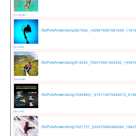
(117.92 kB)
/GoPoleAnwendung/927306_1429679397287639_17816
(61.23 kB)
/GoPoleAnwendung/914352_753073061393432_143972
(210.34 kB)
/GoPoleAnwendung/10349601_613174075446073_9168
(84.12 kB)
/GoPoleAnwendung/1527727_230370890486294_19637