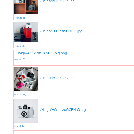
/Holga/IMG_9251.jpg
(1611.45 kB)
/Holga/HOL-135BCR-5.jpg
(750.42 kB)
/Holga/AK3-120PANBK .pjg.png
(951.35 kB)
/Holga/IMG_9217.jpg
(2487.07 kB)
/Holga/HOL-120GCFN-W.jpg
(849.3 kB)