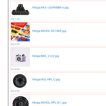
/Holga/AK3-120PANBK-4.jpg
(362.71 kB)
/Holga/AKHOL-DC1MIX.jpg
(283.81 kB)
/Holga/IMG_0122.jpg
(791.46 kB)
/Holga/HOL-HPL-C.jpg
(878.25 kB)
/Holga/AKHOL-HPL-N-1.jpg