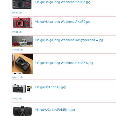
/Holga/Holga long Weehend/AK2BK.jpg
(696.13 kB)
/Holga/Holga long Weehend/AK2RD.jpg
(775.82 kB)
/Holga/Holga long Weehend/lomgweekend-4.jpg
(1188.48 kB)
/Holga/Holga long Weehend/AK2BK-5.jpg
(2861.55 kB)
/Holga/HOL135AB.jpg
(489.07 kB)
/Holga/AK3-120PANBK-1.jpg