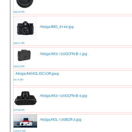
(806.05 kB)
/Holga/IMG_9144.jpg
(940.51 kB)
/Holga/AK3-120GCFN-B-1.jpg
(568.07 kB)
/Holga/AKHOL-DC1OR.jpeg
(53.15 kB)
/Holga/AK3-120GCFN-B-4.jpg
(275.08 kB)
/Holga/HOL-135BCR-3.jpg
(1059.07 kB)