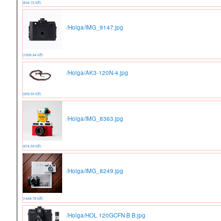
(834.72 kB)
/Holga/IMG_9147.jpg
(1008.84 kB)
/Holga/AK3-120N-4.jpg
(359.55 kB)
/Holga/IMG_8363.jpg
(974.59 kB)
/Holga/IMG_8249.jpg
(1448.78 kB)
/Holga/HOL 120GCFN B B.jpg