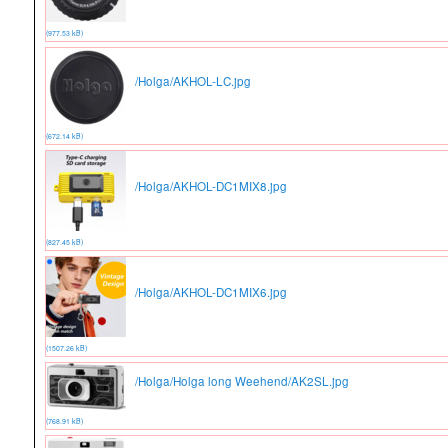
(977.53 kB)
/Holga/AKHOL-LC.jpg
(672.14 kB)
/Holga/AKHOL-DC1MIX8.jpg
(827.45 kB)
/Holga/AKHOL-DC1MIX6.jpg
(1507.26 kB)
/Holga/Holga long Weehend/AK2SL.jpg
(768.91 kB)