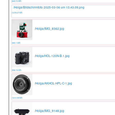
(660.72 kB)
/Holga/Bildschirmfoto 2025-03-06 um 13.43.09.png
(1279.27 kB)
/Holga/IMG_8362.jpg
(985.1 kB)
/Holga/HOL-120N-B.1.jpg
(956.74 kB)
/Holga/AKHOL-HPL-C-1.jpg
(1413.58 kB)
/Holga/IMG_9148.jpg