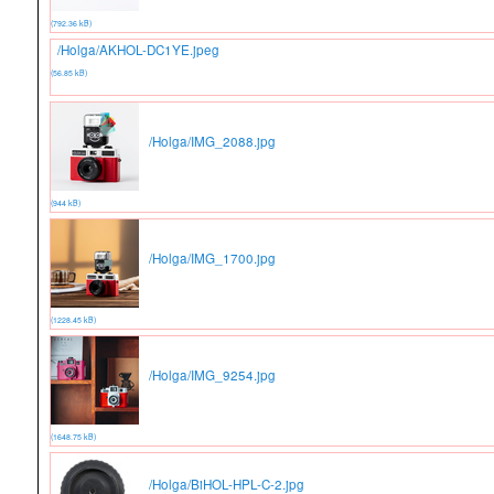
(792.36 kB)
/Holga/AKHOL-DC1YE.jpeg
(56.85 kB)
/Holga/IMG_2088.jpg
(944 kB)
/Holga/IMG_1700.jpg
(1228.45 kB)
/Holga/IMG_9254.jpg
(1648.75 kB)
/Holga/BiHOL-HPL-C-2.jpg