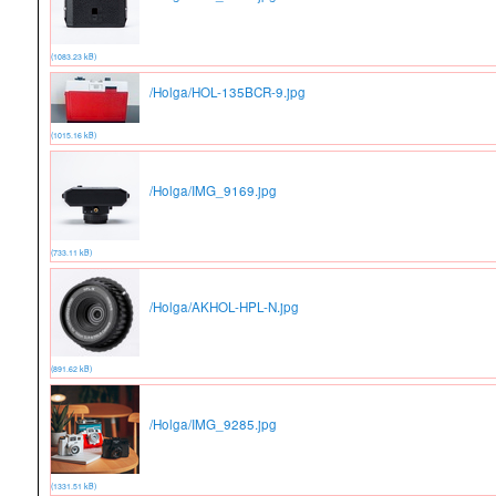
(1083.23 kB)
/Holga/HOL-135BCR-9.jpg
(1015.16 kB)
/Holga/IMG_9169.jpg
(733.11 kB)
/Holga/AKHOL-HPL-N.jpg
(891.62 kB)
/Holga/IMG_9285.jpg
(1331.51 kB)