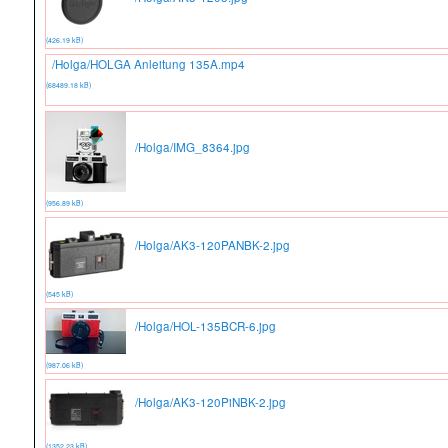
(426.19 kB)
/Holga/HOLGA Anleitung 135A.mp4
(68489.18 kB)
/Holga/IMG_8364.jpg
(956.89 kB)
/Holga/AK3-120PANBK-2.jpg
(545 kB)
/Holga/HOL-135BCR-6.jpg
(987.06 kB)
/Holga/AK3-120PiNBK-2.jpg
(1352.23 kB)