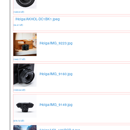
(1269.8 kB)
/Holga/AKHOL-DC1BK1.jpeg
(34.41 kB)
/Holga/IMG_9223.jpg
(1442.77 kB)
/Holga/IMG_9160.jpg
(1309.64 kB)
/Holga/IMG_9149.jpg
(678.72 kB)