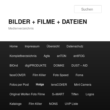
Zum
primären
Such
Inhalt
springen
BILDER + FILME + DATEIEN
Medienverzeichnis
Hauptmenü
Home
Impressum
Übersicht
Datenschutz
Komplettverzeichnis
Agfa
anTON
antiFOG
BIOnd
digiPRODUKTE
DOMKE
DUST – AID
faceCOVER
Film Killer
Foto Speed
Foma
Holga
Fotos per Post
lensCOVER
Mint Camera
Original Wolfen Foto Filme
S+MART
Tiffen
Logos
Kataloge
Film Killer
NONS
UVP Liste