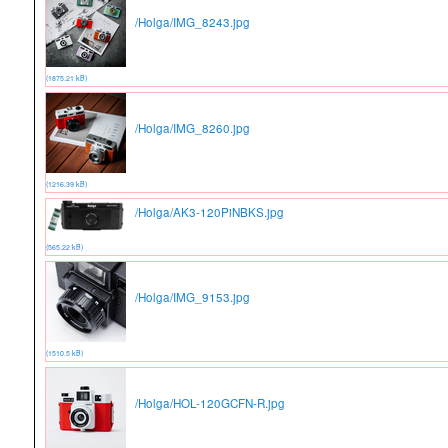
/Holga/IMG_8243.jpg
(1875.21 kB)
/Holga/IMG_8260.jpg
(1216.39 kB)
/Holga/AK3-120PiNBKS.jpg
(565.22 kB)
/Holga/IMG_9153.jpg
(1510.5 kB)
/Holga/HOL-120GCFN-R.jpg