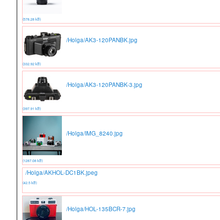
(578.28 kB)
/Holga/AK3-120PANBK.jpg
(332.92 kB)
/Holga/AK3-120PANBK-3.jpg
(397.91 kB)
/Holga/IMG_8240.jpg
(1287.08 kB)
/Holga/AKHOL-DC1BK.jpeg
(42.5 kB)
/Holga/HOL-135BCR-7.jpg