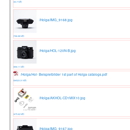
(43.7 kB)
/Holga/IMG_9168.jpg
(766.88 kB)
/Holga/HOL-120N-B.jpg
(894.11 kB)
/Holga/Hol- Beispielbilder 1st part of Holga catalogs.pdf
(64523.31 kB)
/Holga/AKHOL-CD1MIX10.jpg
(475.62 kB)
/Holga/IMG_9167.jpg