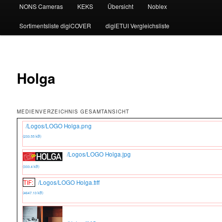
NONS Cameras
KEKS
Übersicht
Noblex
Sortimentsliste digiCOVER
digiETUI Vergleichsliste
Holga
MEDIENVERZEICHNIS GESAMTANSICHT
/Logos/LOGO Holga.png
(233.55 kB)
/Logos/LOGO Holga.jpg
(333.4 kB)
TIF:
/Logos/LOGO Holga.tiff
(4647.13 kB)