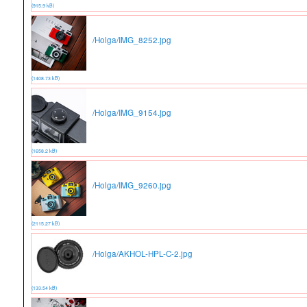
(915.9 kB)
/Holga/IMG_8252.jpg
(1408.73 kB)
/Holga/IMG_9154.jpg
(1658.2 kB)
/Holga/IMG_9260.jpg
(2115.27 kB)
/Holga/AKHOL-HPL-C-2.jpg
(133.54 kB)