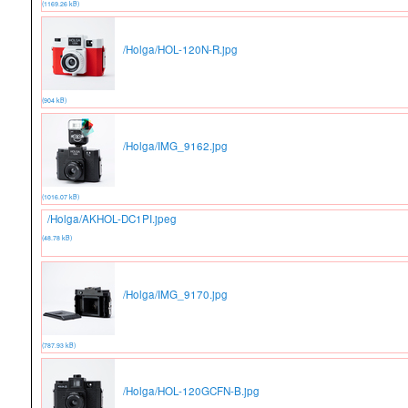
(1169.26 kB)
/Holga/HOL-120N-R.jpg
(904 kB)
/Holga/IMG_9162.jpg
(1016.07 kB)
/Holga/AKHOL-DC1PI.jpeg
(48.78 kB)
/Holga/IMG_9170.jpg
(787.93 kB)
/Holga/HOL-120GCFN-B.jpg