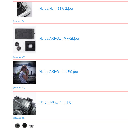
/Holga/Hol-135A-2.jpg
(727.16 kB)
/Holga/AKHOL-1MFKB.jpg
(1522.42 kB)
/Holga/AKHOL-120PC.jpg
(3756.31 kB)
/Holga/IMG_9156.jpg
(1469.28 kB)