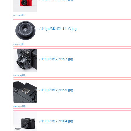
(761.18 kB)
/Holga/AKHOL-HL-C.jpg
(825.19 kB)
/Holga/IMG_9157.jpg
(1416.14 kB)
/Holga/IMG_9159.jpg
(1428.29 kB)
/Holga/IMG_9164.jpg