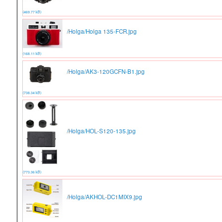
(469.77 kB)
/Holga/Holga 135-FCR.jpg
(168.11 kB)
/Holga/AK3-120GCFN-B1.jpg
(738.34 kB)
/Holga/HOL-S120-135.jpg
(773.36 kB)
/Holga/AKHOL-DC1MIX9.jpg