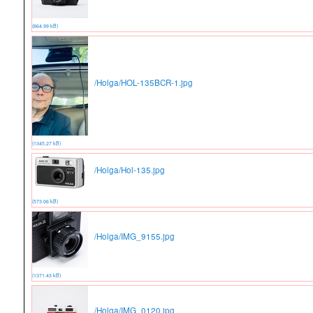
(864.99 kB)
/Holga/HOL-135BCR-1.jpg
(1345.27 kB)
/Holga/Hol-135.jpg
(573.06 kB)
/Holga/IMG_9155.jpg
(1371.43 kB)
/Holga/IMG_0120.jpg