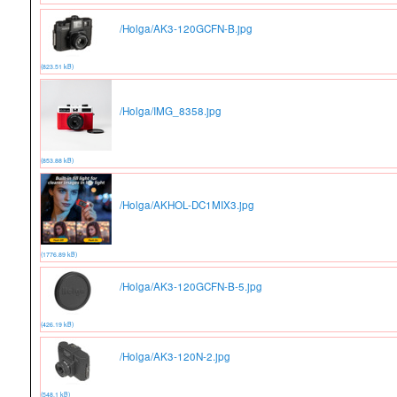
/Holga/AK3-120GCFN-B.jpg
(823.51 kB)
/Holga/IMG_8358.jpg
(853.88 kB)
/Holga/AKHOL-DC1MIX3.jpg
(1776.89 kB)
/Holga/AK3-120GCFN-B-5.jpg
(426.19 kB)
/Holga/AK3-120N-2.jpg
(548.1 kB)