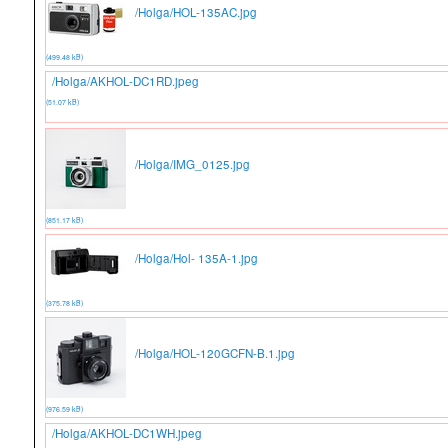
/Holga/HOL-135AC.jpg
(499.48 kB)
/Holga/AKHOL-DC1RD.jpeg
(51.07 kB)
/Holga/IMG_0125.jpg
(851.17 kB)
/Holga/Hol- 135A-1.jpg
(375.78 kB)
/Holga/HOL-120GCFN-B.1.jpg
(976.59 kB)
/Holga/AKHOL-DC1WH.jpeg