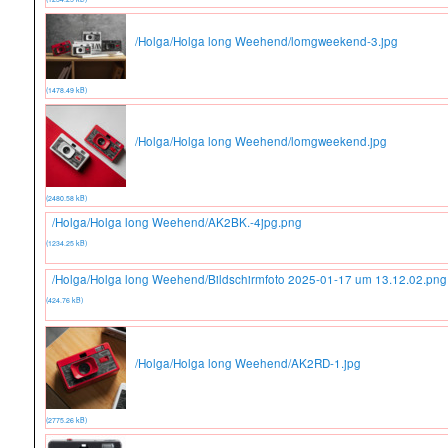
/Holga/Holga long Weehend/lomgweekend-3.jpg
(1478.49 kB)
/Holga/Holga long Weehend/lomgweekend.jpg
(2480.58 kB)
/Holga/Holga long Weehend/AK2BK.-4jpg.png
(1234.25 kB)
/Holga/Holga long Weehend/Bildschirmfoto 2025-01-17 um 13.12.02.png
(424.76 kB)
/Holga/Holga long Weehend/AK2RD-1.jpg
(2775.26 kB)