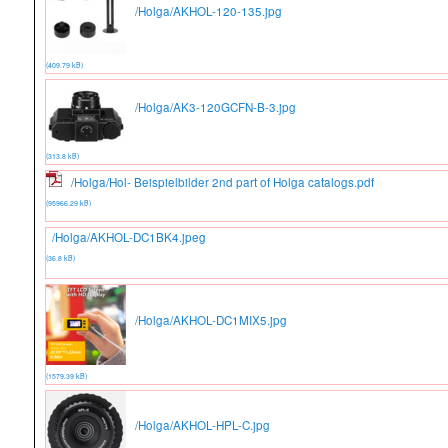
/Holga/AKHOL-120-135.jpg
(409.79 kB)
/Holga/AK3-120GCFN-B-3.jpg
(313.8 kB)
/Holga/Hol- Beispielbilder 2nd part of Holga catalogs.pdf
(95966.29 kB)
/Holga/AKHOL-DC1BK4.jpeg
(36.8 kB)
/Holga/AKHOL-DC1MIX5.jpg
(1579.39 kB)
/Holga/AKHOL-HPL-C.jpg