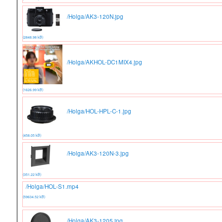
/Holga/AK3-120N.jpg
(2848.98 kB)
/Holga/AKHOL-DC1MIX4.jpg
(1626.99 kB)
/Holga/HOL-HPL-C-1.jpg
(458.05 kB)
/Holga/AK3-120N-3.jpg
(351.22 kB)
/Holga/HOL-S1.mp4
(59634.52 kB)
/Holga/AK3-1205.jpg