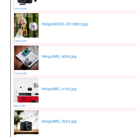
(1910.59 kB)
/Holga/AKHOL-DC1MIX2.jpg
(1889.56 kB)
/Holga/IMG_8255.jpg
(1183.69 kB)
/Holga/IMG_0152.jpg
(969.73 kB)
/Holga/IMG_9224.jpg