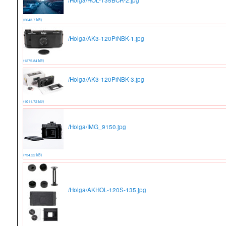
/Holga/HOL-135BCR-2.jpg
(2643.7 kB)
/Holga/AK3-120PiNBK-1.jpg
(1275.84 kB)
/Holga/AK3-120PiNBK-3.jpg
(1011.72 kB)
/Holga/IMG_9150.jpg
(754.22 kB)
/Holga/AKHOL-120S-135.jpg