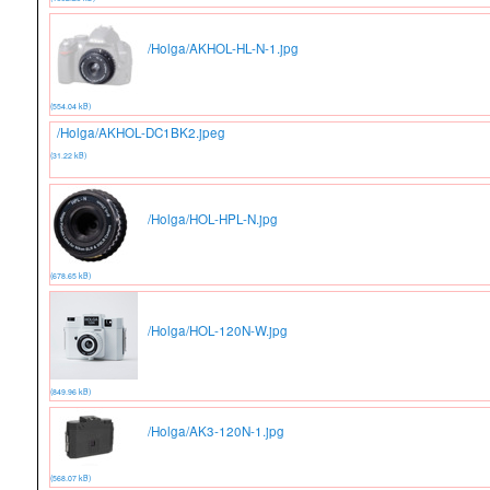
/Holga/AKHOL-HL-N-1.jpg
(554.04 kB)
/Holga/AKHOL-DC1BK2.jpeg
(31.22 kB)
/Holga/HOL-HPL-N.jpg
(678.65 kB)
/Holga/HOL-120N-W.jpg
(849.96 kB)
/Holga/AK3-120N-1.jpg
(568.07 kB)