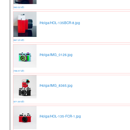
(960.02 kB)
/Holga/HOL-135BCR-8.jpg
(867.25 kB)
/Holga/IMG_0126.jpg
(788.57 kB)
/Holga/IMG_8365.jpg
(971.69 kB)
/Holga/HOL-135-FCR-1.jpg