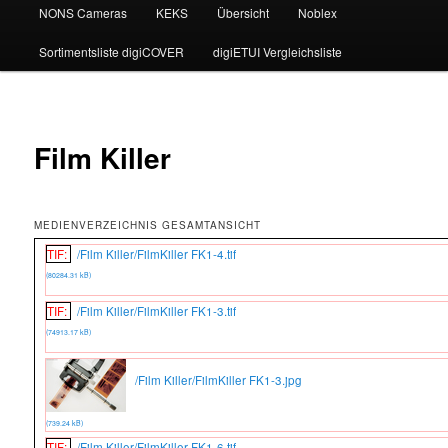
NONS Cameras
KEKS
Übersicht
Noblex
Sortimentsliste digiCOVER
digiETUI Vergleichsliste
Film Killer
MEDIENVERZEICHNIS GESAMTANSICHT
TIF:
/Film Killer/FilmKiller FK1-4.tif
(80284.31 kB)
TIF:
/Film Killer/FilmKiller FK1-3.tif
(74913.17 kB)
/Film Killer/FilmKiller FK1-3.jpg
(739.24 kB)
TIF:
/Film Killer/FilmKiller FK1-6.tif