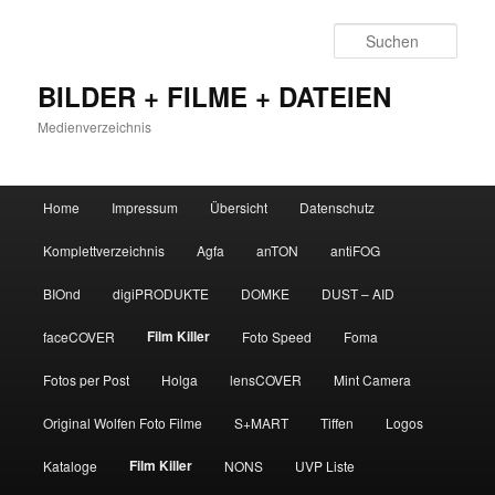
Zum
primären
Such
Inhalt
springen
BILDER + FILME + DATEIEN
Medienverzeichnis
Hauptmenü
Home
Impressum
Übersicht
Datenschutz
Komplettverzeichnis
Agfa
anTON
antiFOG
BIOnd
digiPRODUKTE
DOMKE
DUST – AID
Film Killer
faceCOVER
Foto Speed
Foma
Fotos per Post
Holga
lensCOVER
Mint Camera
Original Wolfen Foto Filme
S+MART
Tiffen
Logos
Film Killer
Kataloge
NONS
UVP Liste