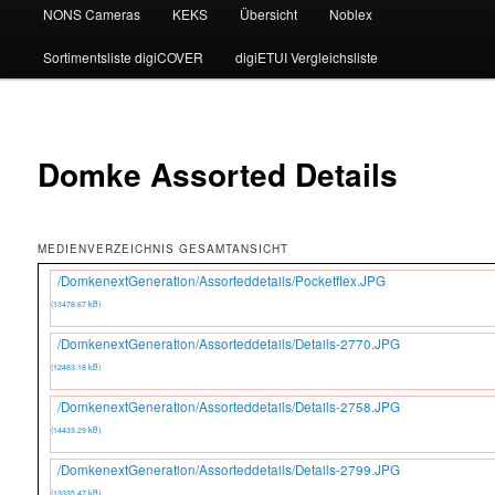
NONS Cameras
KEKS
Übersicht
Noblex
Sortimentsliste digiCOVER
digiETUI Vergleichsliste
Domke Assorted Details
MEDIENVERZEICHNIS GESAMTANSICHT
/DomkenextGeneration/Assorteddetails/Pocketflex.JPG
(13478.67 kB)
/DomkenextGeneration/Assorteddetails/Details-2770.JPG
(12483.18 kB)
/DomkenextGeneration/Assorteddetails/Details-2758.JPG
(14433.29 kB)
/DomkenextGeneration/Assorteddetails/Details-2799.JPG
(13335.47 kB)