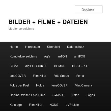
Zum
primären
Such
Inhalt
springen
BILDER + FILME + DATEIEN
Medienverzeichnis
Hauptmenü
Home
Impressum
Übersicht
Datenschutz
Komplettverzeichnis
Agfa
anTON
antiFOG
BIOnd
digiPRODUKTE
DOMKE
DUST – AID
faceCOVER
Film Killer
Foto Speed
Foma
Fotos per Post
Holga
lensCOVER
Mint Camera
Original Wolfen Foto Filme
S+MART
Tiffen
Logos
Kataloge
Film Killer
NONS
UVP Liste